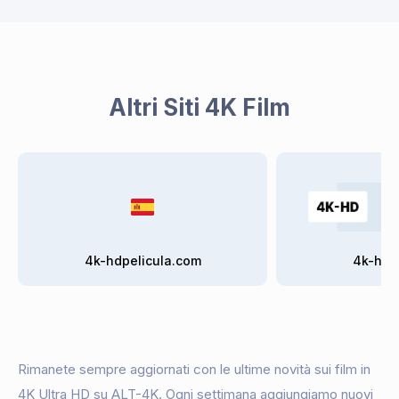
Altri Siti 4K Film
4k-hdpelicula.com
4k-hdf
Rimanete sempre aggiornati con le ultime novità sui film in
4K Ultra HD su ALT-4K. Ogni settimana aggiungiamo nuovi