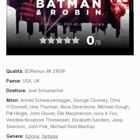
ALT-4K.COM - Film 4K da scaricare
0
/5
Qualità:
BDRemux 4K 2160P
Paese:
USA, UK
Direttore:
Joel Schumacher
Attori:
Arnold Schwarzenegger, George Clooney, Chris
O'Donnell, Uma Thurman, Alicia Silverstone, Michael Gough,
Pat Hingle, John Glover, Elle Macpherson, ivica A. Fox,
Vendela Kirsebom Thomessen, Elizabeth Sanders, Jeep
Swenson, John Fink, Michael Reid MacKay.
Genere:
Azione
,
fantasia