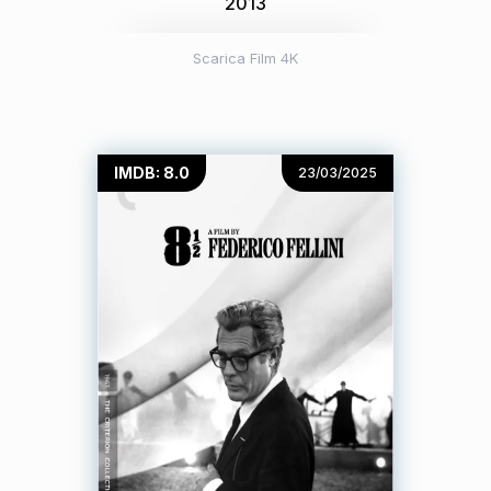
2013
Scarica Film 4K
IMDB: 8.0
23/03/2025