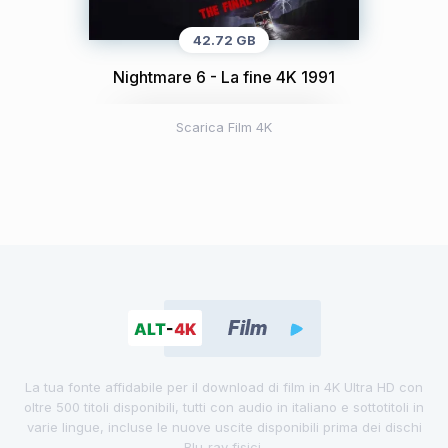
42.72 GB
Nightmare 6 - La fine 4K 1991
Scarica Film 4K
La tua fonte affidabile per il download di film in 4K Ultra HD con
oltre 500 titoli disponibili, tutti con audio in italiano e sottotitoli in
varie lingue, incluse le nuove uscite disponibili prima dei dischi
Blu-ray fisici.