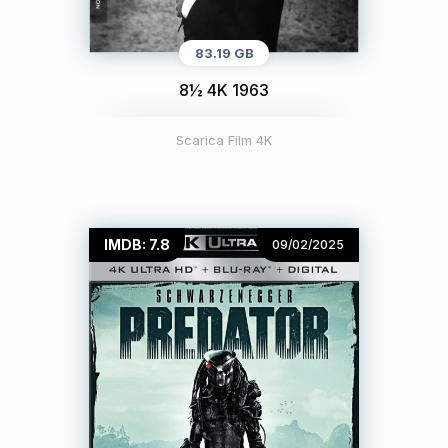
83.19 GB
8½ 4K 1963
Scarica Film 4K
IMDB: 7.8
09/02/2025