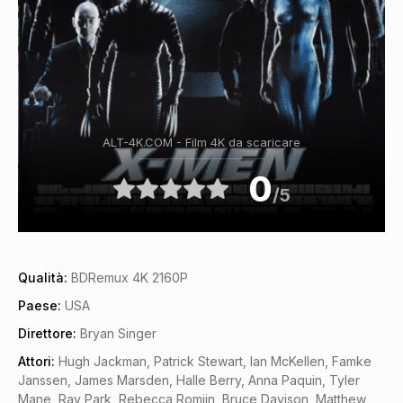
ALT-4K.COM - Film 4K da scaricare
0
/5
Qualità:
BDRemux 4K 2160P
Paese:
USA
Direttore:
Bryan Singer
Attori:
Hugh Jackman, Patrick Stewart, Ian McKellen, Famke
Janssen, James Marsden, Halle Berry, Anna Paquin, Tyler
Mane, Ray Park, Rebecca Romijn, Bruce Davison, Matthew