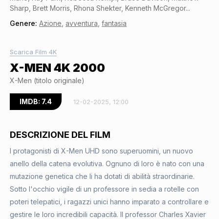
Sharp, Brett Morris, Rhona Shekter, Kenneth McGregor...
Genere:
Azione
,
avventura
,
fantasia
Scarica Film 4K
X-MEN 4K 2000
X-Men (titolo originale)
IMDB: 7.4
12-02-2025, 12:00
DESCRIZIONE DEL FILM
I protagonisti di X-Men UHD sono superuomini, un nuovo
anello della catena evolutiva. Ognuno di loro è nato con una
mutazione genetica che li ha dotati di abilità straordinarie.
Sotto l'occhio vigile di un professore in sedia a rotelle con
poteri telepatici, i ragazzi unici hanno imparato a controllare e
gestire le loro incredibili capacità. Il professor Charles Xavier