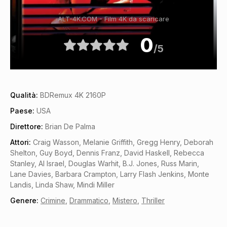
ALT-4K.COM - Film 4K da scaricare
0
/5
Qualità:
BDRemux 4K 2160P
Paese:
USA
Direttore:
Brian De Palma
Attori:
Craig Wasson, Melanie Griffith, Gregg Henry, Deborah
Shelton, Guy Boyd, Dennis Franz, David Haskell, Rebecca
Stanley, Al Israel, Douglas Warhit, B.J. Jones, Russ Marin,
Lane Davies, Barbara Crampton, Larry Flash Jenkins, Monte
Landis, Linda Shaw, Mindi Miller
Genere:
Crimine
,
Drammatico
,
Mistero
,
Thriller