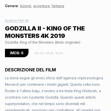
Genere:
Azione
,
avventura
,
fantasia
Scarica Film 4K
GODZILLA II - KING OF THE
MONSTERS 4K 2019
Godzilla: King of the Monsters (titolo originale)
IMDB: 6
26-02-2025, 14:00
DESCRIZIONE DEL FILM
La storia segue gli eroici sforzi dell'agenzia criptozoologica
Monarch per contenere i mostri giganti. Questa volta sono
Rodan e l'ultimo kaiju, il mostro a tre teste King Ghidorah, a
scontrarsi con il potente Godzilla. Quando questi antichi
superpredatori, che nel tempo sono diventati miti
semidimenticati, risorgono per combattere, all'umanità non