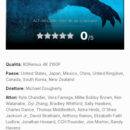
ALT-4K.COM - Film 4K da scaricare
0
/5
Qualità:
BDRemux 4K 2160P
Paese:
United States, Japan, Mexico, China, United Kingdom,
Canada, South Korea, New Zealand
Direttore:
Michael Dougherty
Attori:
Kyle Chandler, Vera Farmiga, Millie Bobby Brown, Ken
Watanabe, Ziyi Zhang, Bradley Whitford, Sally Hawkins,
Charles Dance, Thomas Middleditch, Aisha Hinds, O'Shea
Jackson Jr., David Strathairn, Anthony Ramos, Elizabeth Faith
Ludlow, Jonathan Howard, CCH Pounder, Joe Morton, Randy
Havens