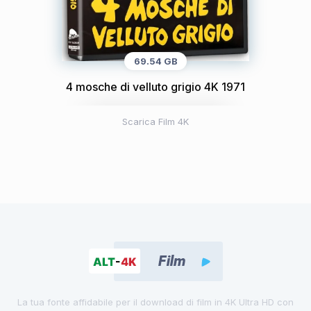
69.54 GB
4 mosche di velluto grigio 4K 1971
Scarica Film 4K
La tua fonte affidabile per il download di film in 4K Ultra HD con