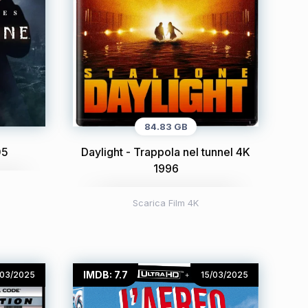
84.83 GB
05
Daylight - Trappola nel tunnel 4K
1996
Scarica Film 4K
IMDB: 7.7
/03/2025
15/03/2025