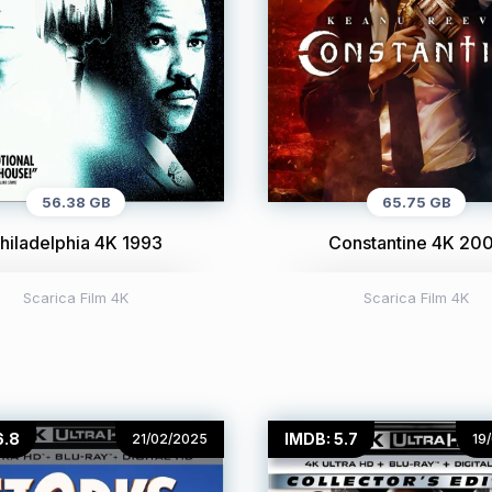
56.38 GB
65.75 GB
hiladelphia 4K 1993
Constantine 4K 20
Scarica Film 4K
Scarica Film 4K
6.8
IMDB: 5.7
21/02/2025
19