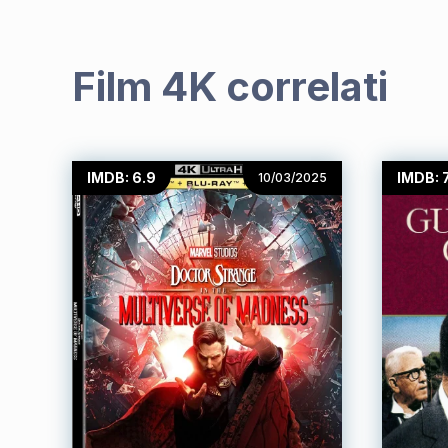
Film 4K correlati
IMDB: 6.9
IMDB: 
10/03/2025