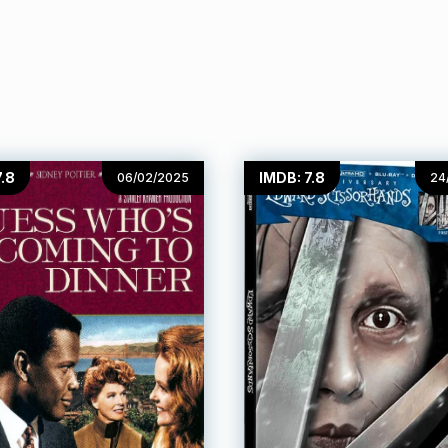
7.8
IMDB: 7.8
06/02/2025
24