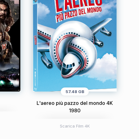
57.48 GB
L'aereo più pazzo del mondo 4K
1980
Scarica Film 4K