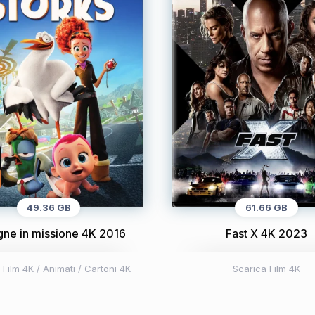
49.36 GB
61.66 GB
gne in missione 4K 2016
Fast X 4K 2023
 Film 4K
/
Animati / Cartoni 4K
Scarica Film 4K