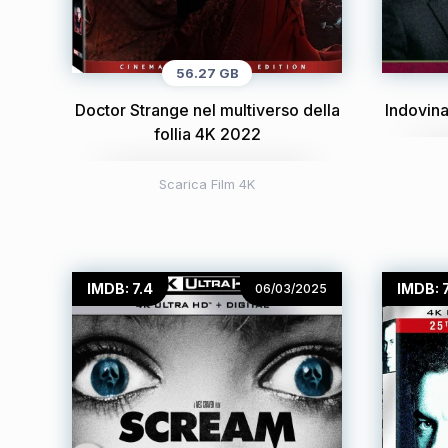
56.27 GB
Doctor Strange nel multiverso della
Indovina
follia 4K 2022
Scarica Film 4K
IMDB: 7.4
IMDB: 7
06/03/2025