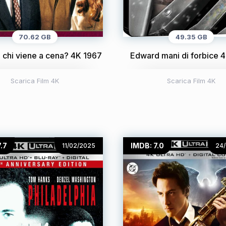
70.62 GB
49.35 GB
 chi viene a cena? 4K 1967
Edward mani di forbice 
Scarica Film 4K
Scarica Film 4K
.7
IMDB: 7.0
11/02/2025
24