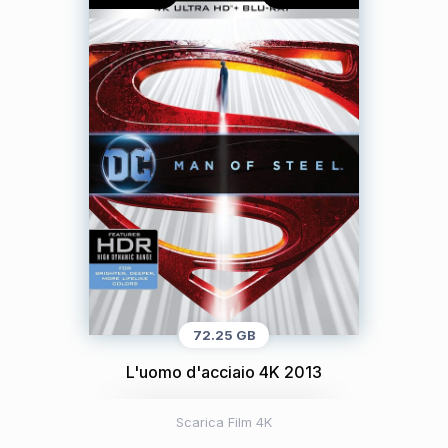
72.25 GB
L'uomo d'acciaio 4K 2013
Scarica Film 4K