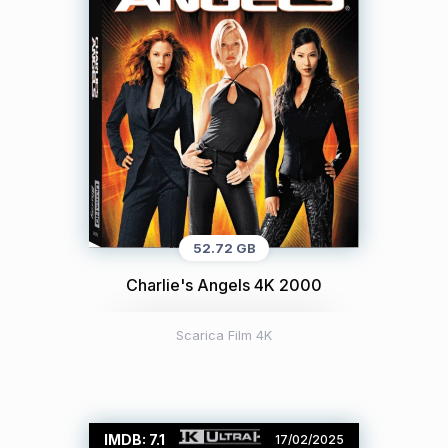
52.72 GB
Charlie's Angels 4K 2000
Scarica Film 4K
IMDB: 7.1
17/02/2025