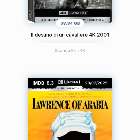
68.84 GB
Il destino di un cavaliere 4K 2001
Scarica Film 4K
IMDB: 8.3
28/02/2025