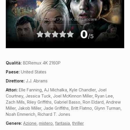
ALT-4K.COM - Film 4K da scaricare
0
/5
Qualità:
BDRemux 4K 2160P
Paese:
United States
Direttore:
J.J. Abrams
Attori:
Elle Fanning, AJ Michalka, Kyle Chandler, Joel
Courtney, Jessica Tuck, Joel McKinnon Miller, Ryan Lee,
Zach Mills, Riley Griffiths, Gabriel Basso, Ron Eldard, Andrew
Miller, Jakob Miller, Jade Griffiths, Britt Flatmo, Glynn Turman,
Noah Emmerich, Richard T. Jones
Genere:
Azione
,
mistero
,
fantasia
,
thriller