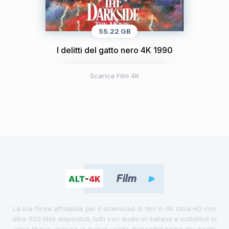
55.22 GB
I delitti del gatto nero 4K 1990
Scarica Film 4K
La tua fonte affidabile per il download di film in 4K Ultra HD con
oltre 500 titoli disponibili, tutti con audio in italiano e sottotitoli in