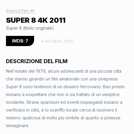
Scarica Film 4K
SUPER 8 4K 2011
Super 8 (titolo originale)
IMDB: 7
4-03-2025, 13:41
DESCRIZIONE DEL FILM
Nell'estate del 1979, alcuni adolescenti di una piccola città
che stanno girando un film amatoriale con una cinepresa
Super 8 sono testimoni di un disastro ferroviario. Ben presto
iniziano a sospettare che non si sia trattato di un semplice
incidente. Strane sparizioni ed eventi inspiegabili iniziano a
verificarsi in città, e lo sceriffo locale cerca di risolvere il
mistero: qualcosa di molto più orribile di quanto si potesse
immaginare.