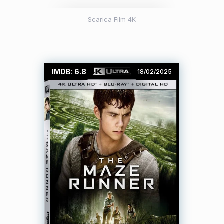
Scarica Film 4K
IMDB: 6.8
18/02/2025