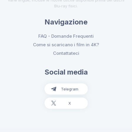
varie lingue, incluse le nuove uscite disponibili prima dei dischi
Blu-ray fisici.
Navigazione
FAQ - Domande Frequenti
Come si scaricano i film in 4K?
Contattateci
Social media
Telegram
X