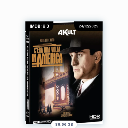
IMDB: 8.3
24/12/2025
86.66 GB