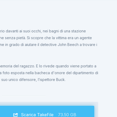
io davanti ai suoi occhi, nei bagni di una stazione
ane senza pietà. Si scopre che la vittima era un agente
ne in grado di aiutare il detective John Beech a trovare i
 memoria del ragazzo. E lo rivede quando viene portato a
n una foto esposta nella bacheca d'onore del dipartimento di
l suo unico difensore, l’ispettore Buck.
Scarica TakeFile
73.50 GB