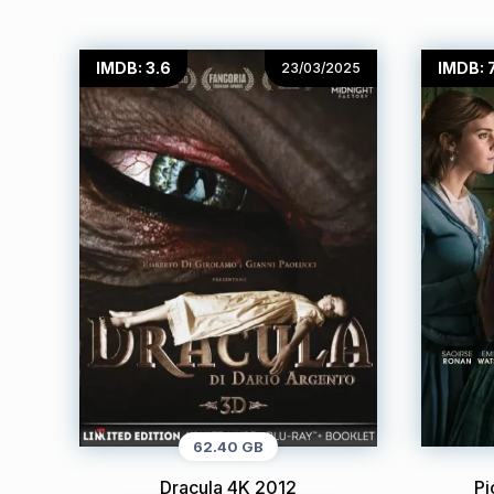
IMDB: 3.6
IMDB: 
23/03/2025
62.40 GB
Dracula 4K 2012
Pi