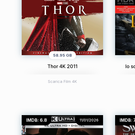
58.95 GB
Thor 4K 2011
Io 
Scarica Film 4K
IMDB: 6.8
IMDB: 7
11/01/2026