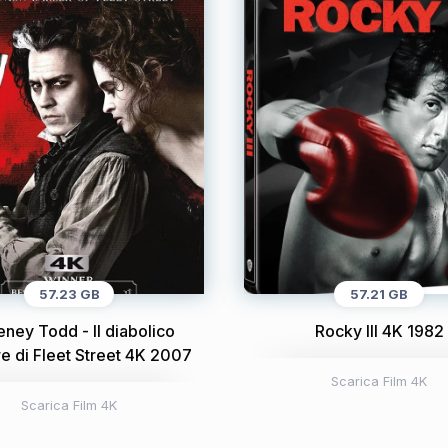
57.23 GB
57.21 GB
ney Todd - Il diabolico
Rocky III 4K 1982
e di Fleet Street 4K 2007
Scarica Film 4K
Scarica Film 4K