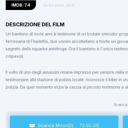
IMDB: 7.4
24-01-2025, 20:10
DESCRIZIONE DEL FILM
Un bambino di nove anni è testimone di un brutale omicidio: propr
ferroviaria di Filadelfia, due uomini accoltellano a morte un giov
segreto della squadra antidroga. Ora il bambino è l'unico testimo
colpevoli.
Il volto di uno degli assassini rimane impresso per sempre nella
testimoniare alla stazione di polizia locale: riconosce il killer i
polizia. Da quel momento inizia la caccia al piccolo testimone e a
Scarica
Scarica MoonDL
73.50 GB