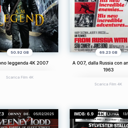
50.92 GB
69.23 GB
sono leggenda 4K 2007
A 007, dalla Russia con 
1963
Scarica Film 4K
Scarica Film 4K
.3
IMDB: 6.9
05/02/2025
13