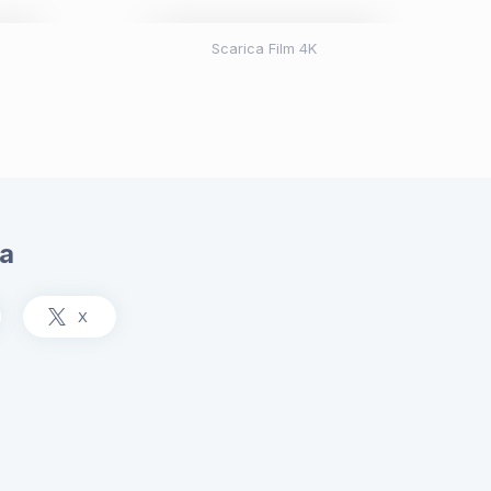
Scarica Film 4K
ia
X