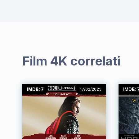
Film 4K correlati
IMDB: 7
IMDB: 7
17/02/2025