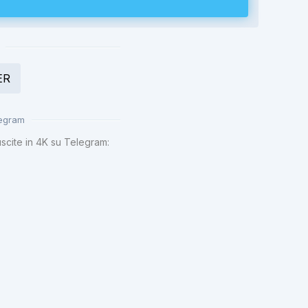
ER
legram
uscite in 4K su Telegram: