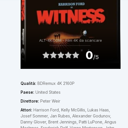
ALT-4K.COM - Film 4K da scaricare
0
/5
Qualità:
BDRemux 4K 2160P
Paese:
United States
Direttore:
Peter Weir
Attori:
Harrison Ford, Kelly McGillis, Lukas Haas,
Josef Sommer, Jan Rubes, Alexander Godunov,
Danny Glover, Brent Jennings, Patti LuPone, Angus
MacInnes, Frederick Rolf, Viggo Mortensen, John