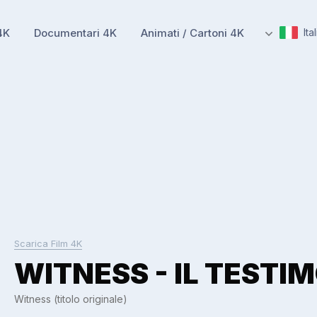
4K
Documentari 4K
Animati / Cartoni 4K
Ita
Scarica Film 4K
WITNESS - IL TESTI
Witness (titolo originale)