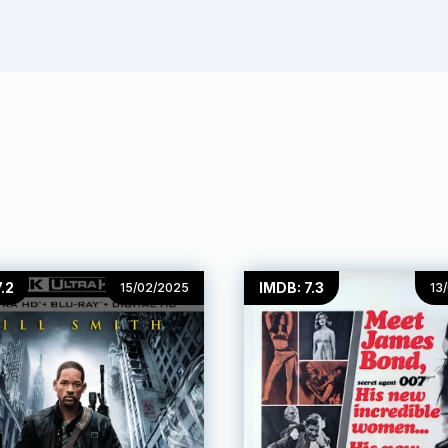
.2
IMDB: 7.3
15/02/2025
13