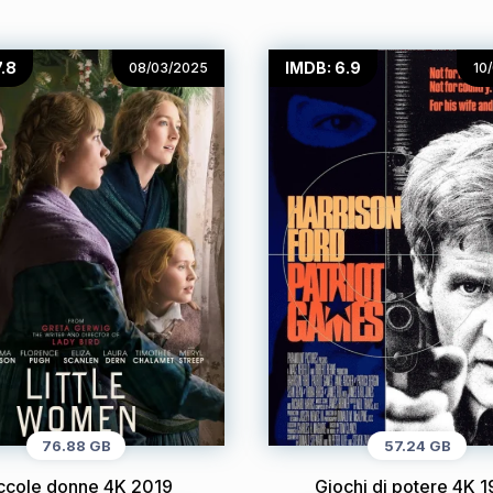
7.8
IMDB: 6.9
08/03/2025
10
76.88 GB
57.24 GB
ccole donne 4K 2019
Giochi di potere 4K 