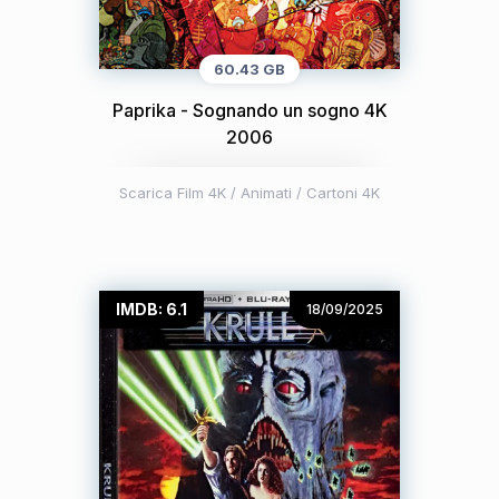
60.43 GB
Paprika - Sognando un sogno 4K
2006
Scarica Film 4K
/
Animati / Cartoni 4K
IMDB: 6.1
18/09/2025