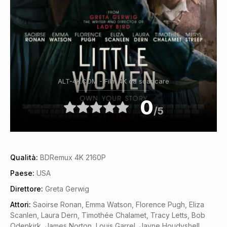
ALT-4K.COM - Film 4K da scaricare
0
/5
Qualità:
BDRemux 4K 2160P
Paese:
USA
Direttore:
Greta Gerwig
Attori:
Saoirse Ronan, Emma Watson, Florence Pugh, Eliza
Scanlen, Laura Dern, Timothée Chalamet, Tracy Letts, Bob
Odenkirk, James Norton, Louis Garrel, Jayne Houdyshell,