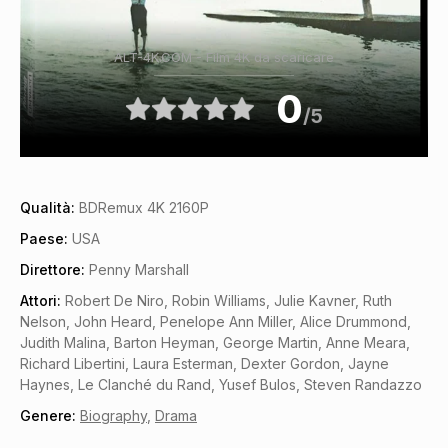
ALT-4K.COM - Film 4K da scaricare
0
/5
Qualità:
BDRemux 4K 2160P
Paese:
USA
Direttore:
Penny Marshall
Attori:
Robert De Niro, Robin Williams, Julie Kavner, Ruth
Nelson, John Heard, Penelope Ann Miller, Alice Drummond,
Judith Malina, Barton Heyman, George Martin, Anne Meara,
Richard Libertini, Laura Esterman, Dexter Gordon, Jayne
Haynes, Le Clanché du Rand, Yusef Bulos, Steven Randazzo
Genere:
Biography
,
Drama