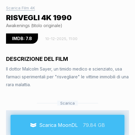
Scarica Film 4K
RISVEGLI 4K 1990
Awakenings (titolo originale)
IMDB: 7.8
10-12-2025, 11:00
DESCRIZIONE DEL FILM
Il dottor Malcolm Sayer, un timido medico e scienziato, usa
farmaci sperimentali per "risvegliare" le vittime immobili di una
rara malattia.
Scarica
Scarica MoonDL
79.84 GB