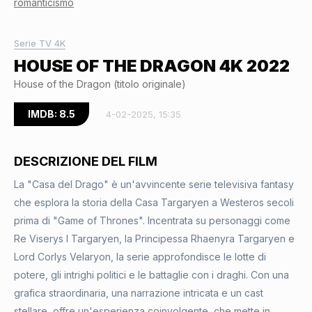
romanticismo
Serie TV 4K
HOUSE OF THE DRAGON 4K 2022
House of the Dragon (titolo originale)
IMDB: 8.5
4-02-2025, 15:35
DESCRIZIONE DEL FILM
La "Casa del Drago" è un'avvincente serie televisiva fantasy
che esplora la storia della Casa Targaryen a Westeros secoli
prima di "Game of Thrones". Incentrata su personaggi come
Re Viserys I Targaryen, la Principessa Rhaenyra Targaryen e
Lord Corlys Velaryon, la serie approfondisce le lotte di
potere, gli intrighi politici e le battaglie con i draghi. Con una
grafica straordinaria, una narrazione intricata e un cast
stellare, offre un'esperienza coinvolgente, che mette in