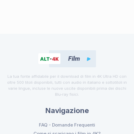
La tua fonte affidabile per il download di film in 4K Ultra HD con
oltre 500 titoli disponibili, tutti con audio in italiano e sottotitoli in
varie lingue, incluse le nuove uscite disponibili prima dei dischi
Blu-ray fisici.
Navigazione
FAQ - Domande Frequenti
Come si scaricano i film in 4K?