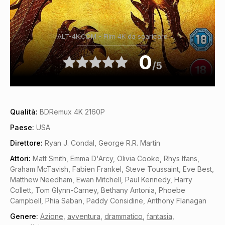
ALT-4K.COM - Film 4K da scaricare
0
/5
Qualità:
BDRemux 4K 2160P
Paese:
USA
Direttore:
Ryan J. Condal, George R.R. Martin
Attori:
Matt Smith, Emma D'Arcy, Olivia Cooke, Rhys Ifans,
Graham McTavish, Fabien Frankel, Steve Toussaint, Eve Best,
Matthew Needham, Ewan Mitchell, Paul Kennedy, Harry
Collett, Tom Glynn-Carney, Bethany Antonia, Phoebe
Campbell, Phia Saban, Paddy Considine, Anthony Flanagan
Genere:
Azione
,
avventura
,
drammatico
,
fantasia
,