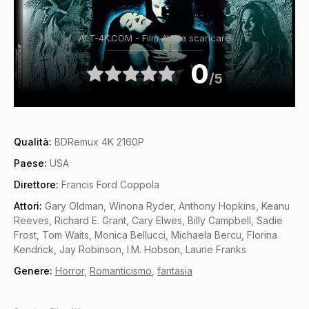
ALT-4K.COM - Film 4K da scaricare
0
/5
Qualità:
BDRemux 4K 2160P
Paese:
USA
Direttore:
Francis Ford Coppola
Attori:
Gary Oldman, Winona Ryder, Anthony Hopkins, Keanu
Reeves, Richard E. Grant, Cary Elwes, Billy Campbell, Sadie
Frost, Tom Waits, Monica Bellucci, Michaela Bercu, Florina
Kendrick, Jay Robinson, I.M. Hobson, Laurie Franks
Genere:
Horror
,
Romanticismo
,
fantasia