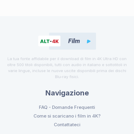
La tua fonte affidabile per il download di film in 4K Ultra HD con
oltre 500 titoli disponibili, tutti con audio in italiano e sottotitoli in
varie lingue, incluse le nuove uscite disponibili prima dei dischi
Blu-ray fisici.
Navigazione
FAQ - Domande Frequenti
Come si scaricano i film in 4K?
Contattateci