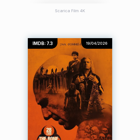
Scarica Film 4K
IMDB: 7.3
19/04/2026