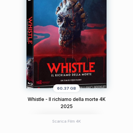
60.37 GB
Whistle - Il richiamo della morte 4K
2025
Scarica Film 4K