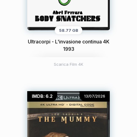
58.77 GB
Ultracorpi - L'invasione continua 4K
1993
Scarica Film 4K
IMDB: 6.2
13/07/2026