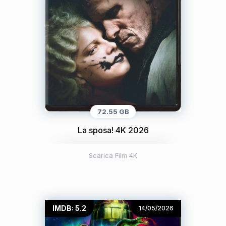
72.55 GB
La sposa! 4K 2026
Scarica Film 4K
IMDB: 5.2
14/05/2026