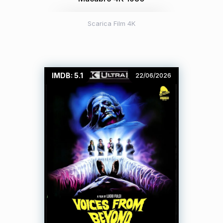
Scarica Film 4K
IMDB: 5.1
22/06/2026