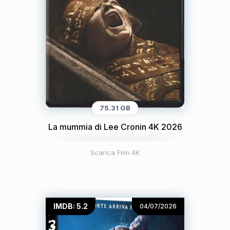
75.31 GB
La mummia di Lee Cronin 4K 2026
Scarica Film 4K
IMDB: 5.2
04/07/2026