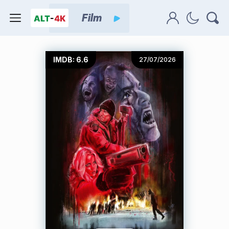
IMDB: 6.6
27/07/2026