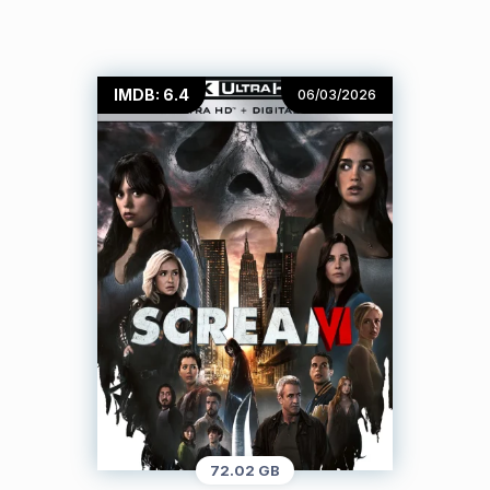
IMDB: 6.4
06/03/2026
72.02 GB