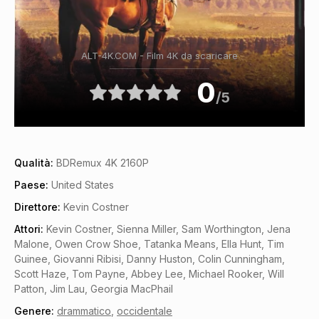
ALT-4K.COM - Film 4K da scaricare
0
/5
Qualità:
BDRemux 4K 2160P
Paese:
United States
Direttore:
Kevin Costner
Attori:
Kevin Costner, Sienna Miller, Sam Worthington, Jena
Malone, Owen Crow Shoe, Tatanka Means, Ella Hunt, Tim
Guinee, Giovanni Ribisi, Danny Huston, Colin Cunningham,
Scott Haze, Tom Payne, Abbey Lee, Michael Rooker, Will
Patton, Jim Lau, Georgia MacPhail
Genere:
drammatico
,
occidentale