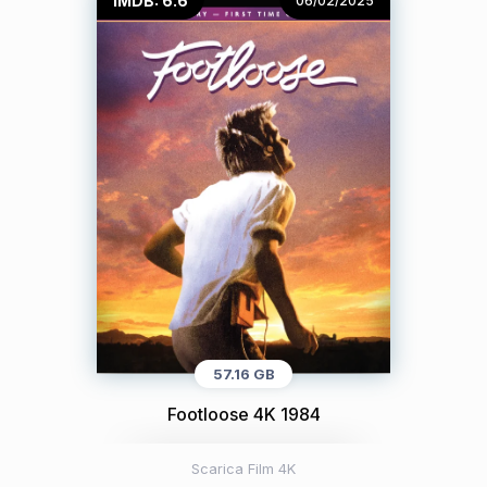
IMDB: 6.6
06/02/2025
57.16 GB
Footloose 4K 1984
Scarica Film 4K