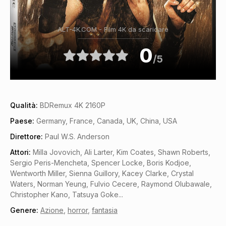
ALT-4K.COM - Film 4K da scaricare
0
/5
Qualità:
BDRemux 4K 2160P
Paese:
Germany, France, Canada, UK, China, USA
Direttore:
Paul W.S. Anderson
Attori:
Milla Jovovich, Ali Larter, Kim Coates, Shawn Roberts,
Sergio Peris-Mencheta, Spencer Locke, Boris Kodjoe,
Wentworth Miller, Sienna Guillory, Kacey Clarke, Crystal
Waters, Norman Yeung, Fulvio Cecere, Raymond Olubawale,
Christopher Kano, Tatsuya Goke...
Genere:
Azione
,
horror
,
fantasia