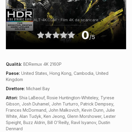
ALT-4K.COM - Film 4K da scaricare
0
/5
Qualità:
BDRemux 4K 2160P
Paese:
United States, Hong Kong, Cambodia, United
Kingdom
Direttore:
Michael Bay
Attori:
Shia LaBeouf, Rosie Huntington-Whiteley, Tyrese
Gibson, Josh Duhamel, John Turturro, Patrick Dempsey,
Frances McDormand, John Malkovich, Kevin Dunn, Julie
White, Alan Tudyk, Ken Jeong, Glenn Morshower, Lester
Speight, Buzz Aldrin, Bill O'Reilly, Ravil Isyanov, Dustin
Dennard