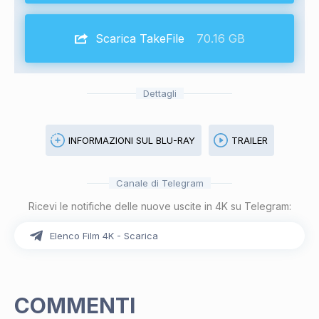
Scarica TakeFile
70.16 GB
Dettagli
INFORMAZIONI SUL BLU-RAY
TRAILER
Canale di Telegram
Ricevi le notifiche delle nuove uscite in 4K su Telegram:
Elenco Film 4K - Scarica
COMMENTI