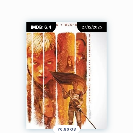
IMDB: 6.4
27/12/2025
76.86 GB