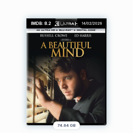
IMDB: 8.2
14/02/2026
74.64 GB