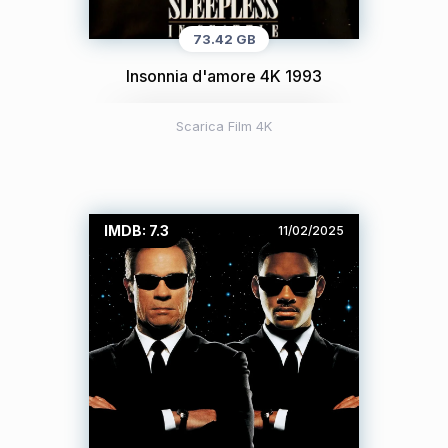
73.42 GB
Insonnia d'amore 4K 1993
Scarica Film 4K
IMDB: 7.3
11/02/2025