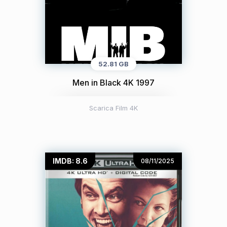
52.81 GB
Men in Black 4K 1997
Scarica Film 4K
IMDB: 8.6
08/11/2025