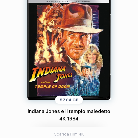
57.84 GB
Indiana Jones e il tempio maledetto
4K 1984
Scarica Film 4K