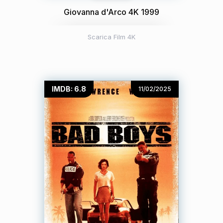
Giovanna d'Arco 4K 1999
Scarica Film 4K
IMDB: 6.8
11/02/2025