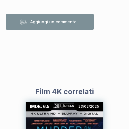
Aggiungi un commento
Film 4K correlati
IMDB: 6.5
23/02/2025