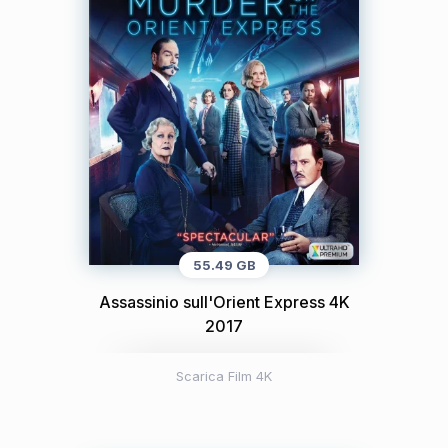
55.49 GB
Assassinio sull'Orient Express 4K
2017
Scarica Film 4K