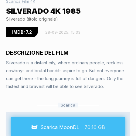
Scarica Film 4K
SILVERADO 4K 1985
Silverado (titolo originale)
IMDB: 7.2
28-09-2025, 15:33
DESCRIZIONE DEL FILM
Silverado is a distant city, where ordinary people, reckless
cowboys and brutal bandits aspire to go. But not everyone
can get there - the long journey is full of dangers. Only the
fastest and bravest will be able to see Silverado.
Scarica
Scarica MoonDL
70.16 GB