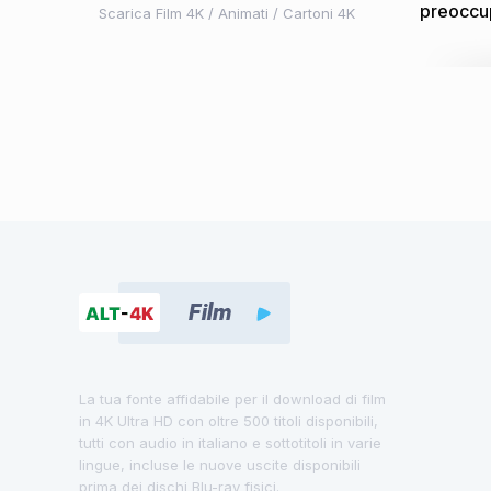
preoccu
Scarica Film 4K
/
Animati / Cartoni 4K
La tua fonte affidabile per il download di film
in 4K Ultra HD con oltre 500 titoli disponibili,
tutti con audio in italiano e sottotitoli in varie
lingue, incluse le nuove uscite disponibili
prima dei dischi Blu-ray fisici.