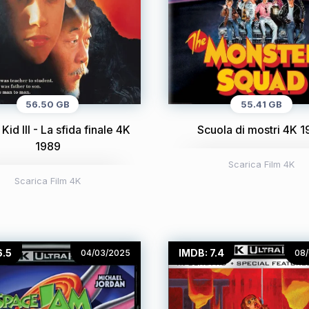
56.50 GB
55.41 GB
Kid III - La sfida finale 4K
Scuola di mostri 4K 
1989
Scarica Film 4K
Scarica Film 4K
6.5
IMDB: 7.4
04/03/2025
08