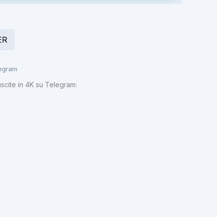
ER
legram
uscite in 4K su Telegram: