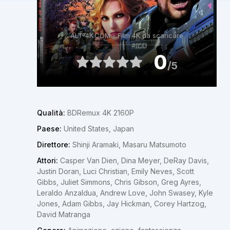
ALT-4K.COM - Film 4K da scaricare
0
/5
Qualità:
BDRemux 4K 2160P
Paese:
United States, Japan
Direttore:
Shinji Aramaki, Masaru Matsumoto
Attori:
Casper Van Dien, Dina Meyer, DeRay Davis,
Justin Doran, Luci Christian, Emily Neves, Scott
Gibbs, Juliet Simmons, Chris Gibson, Greg Ayres,
Leraldo Anzaldua, Andrew Love, John Swasey, Kyle
Jones, Adam Gibbs, Jay Hickman, Corey Hartzog,
David Matranga