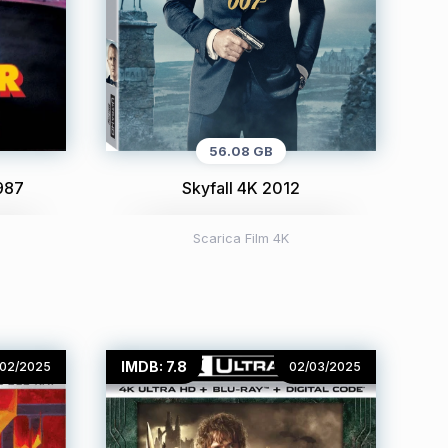
56.08 GB
1987
Skyfall 4K 2012
Scarica Film 4K
IMDB: 7.8
/02/2025
02/03/2025