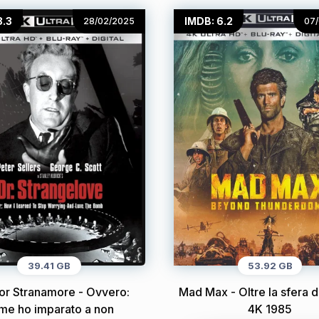
8.3
IMDB: 6.2
28/02/2025
07
39.41 GB
53.92 GB
ttor Stranamore - Ovvero:
Mad Max - Oltre la sfera d
me ho imparato a non
4K 1985