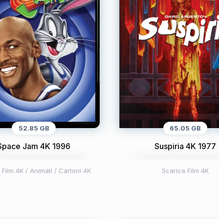
52.85 GB
65.05 GB
Space Jam 4K 1996
Suspiria 4K 1977
 Film 4K
/
Animati / Cartoni 4K
Scarica Film 4K