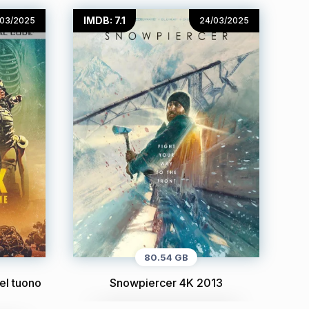
IMDB: 7.1
/03/2025
24/03/2025
80.54 GB
el tuono
Snowpiercer 4K 2013