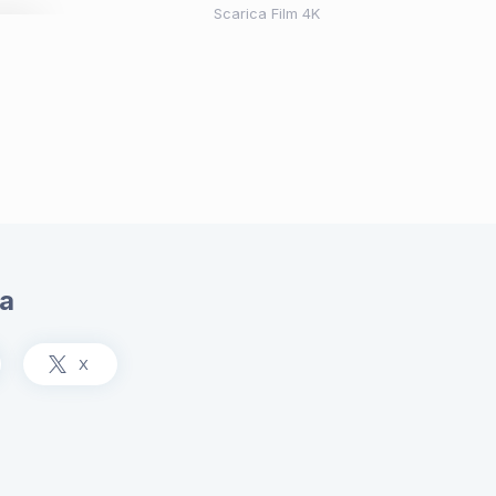
Scarica Film 4K
ia
X