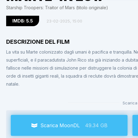
Starship Troopers: Traitor of Mars (titolo originale)
IMDB: 5.5
23-02-2025, 15:00
DESCRIZIONE DEL FILM
La vita su Marte colonizzato dagli umani è pacifica e tranquilla. 
superficiali, e il paracadutista John Rico sta già iniziando a dubi
fallisce nelle missioni di simulazione per distruggere la colonia d
orde di insetti giganti reali, la squadra di reclute dovrà dimostrar
natale.
Scarica
Scarica MoonDL
49.34 GB