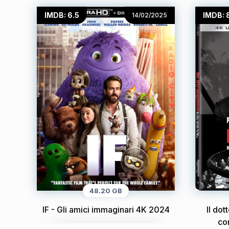
IMDB: 6.5
IMDB: 
14/02/2025
48.20 GB
IF - Gli amici immaginari 4K 2024
Il do
co