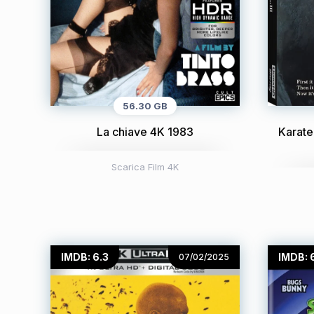
56.30 GB
La chiave 4K 1983
Karate 
Scarica Film 4K
IMDB: 6.3
IMDB: 
07/02/2025