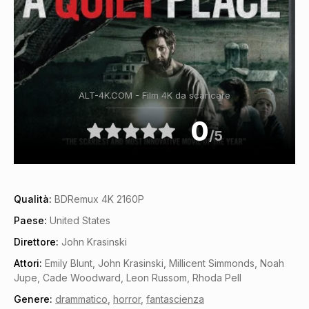
ALT-4K.COM - Film 4K da scaricare
0
/5
Qualità:
BDRemux 4K 2160P
Paese:
United States
Direttore:
John Krasinski
Attori:
Emily Blunt, John Krasinski, Millicent Simmonds, Noah
Jupe, Cade Woodward, Leon Russom, Rhoda Pell
Genere:
drammatico
,
horror
,
fantascienza