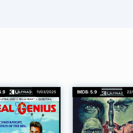
6.9
IMDB: 5.9
11/03/2025
22