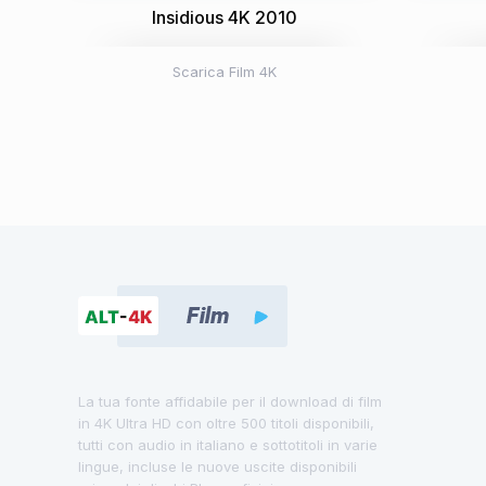
Insidious 4K 2010
Scarica Film 4K
La tua fonte affidabile per il download di film
in 4K Ultra HD con oltre 500 titoli disponibili,
tutti con audio in italiano e sottotitoli in varie
lingue, incluse le nuove uscite disponibili