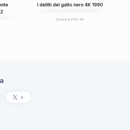
onte
I delitti del gatto nero 4K 1990
22
Scarica Film 4K
ia
X