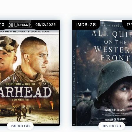
7.0
IMDB: 7.8
05/12/2025
17
69.98 GB
85.39 GB