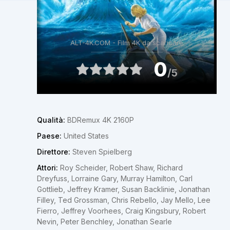
ALT-4K.COM - Film 4K da scaricare
0
/5
Qualità:
BDRemux 4K 2160P
Paese:
United States
Direttore:
Steven Spielberg
Attori:
Roy Scheider, Robert Shaw, Richard
Dreyfuss, Lorraine Gary, Murray Hamilton, Carl
Gottlieb, Jeffrey Kramer, Susan Backlinie, Jonathan
Filley, Ted Grossman, Chris Rebello, Jay Mello, Lee
Fierro, Jeffrey Voorhees, Craig Kingsbury, Robert
Nevin, Peter Benchley, Jonathan Searle