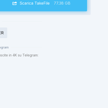
Scarica TakeFile
77.38 GB
ER
legram
uscite in 4K su Telegram: