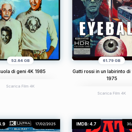
52.64 GB
61.79 GB
uola di geni 4K 1985
Gatti rossi in un labirinto d
1975
Scarica Film 4K
Scarica Film 4K
6.9
IMDB: 4.7
17/02/2025
30