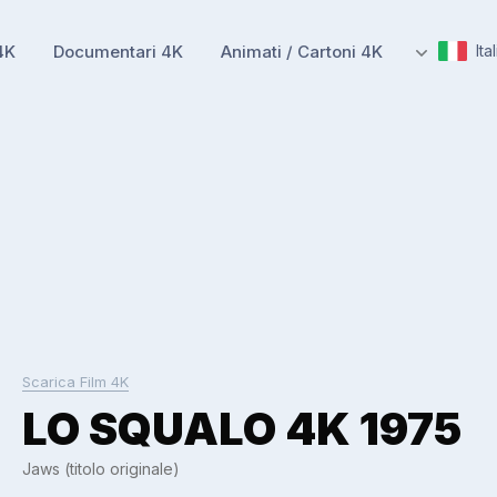
4K
Documentari 4K
Animati / Cartoni 4K
Ita
Scarica Film 4K
LO SQUALO 4K 1975
Jaws (titolo originale)