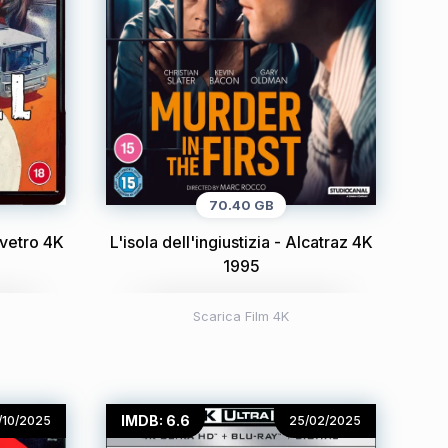
70.40 GB
i vetro 4K
L'isola dell'ingiustizia - Alcatraz 4K
1995
Scarica Film 4K
IMDB: 6.6
/10/2025
25/02/2025