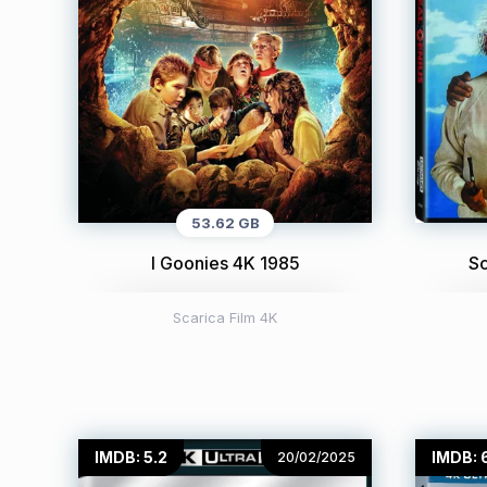
53.62 GB
I Goonies 4K 1985
Sc
Scarica Film 4K
IMDB: 5.2
IMDB: 
20/02/2025