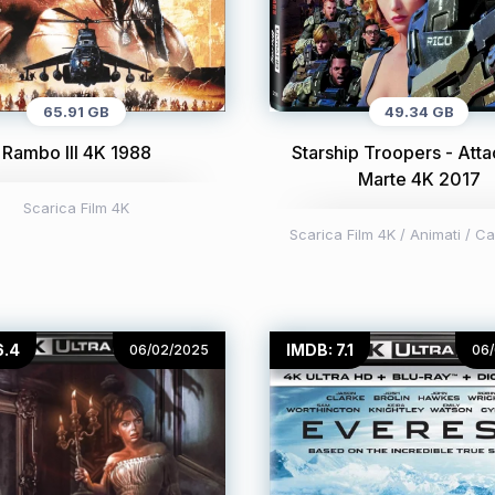
65.91 GB
49.34 GB
Rambo III 4K 1988
Starship Troopers - Atta
Marte 4K 2017
Scarica Film 4K
Scarica Film 4K
/
Animati / Ca
6.4
IMDB: 7.1
06/02/2025
06