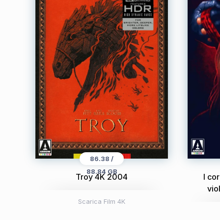
86.38 /
88.84 GB
Troy 4K 2004
I co
vio
Scarica Film 4K