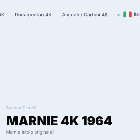
4K
Documentari 4K
Animati / Cartoni 4K
Ita
Scarica Film 4K
MARNIE 4K 1964
Marnie (titolo originale)