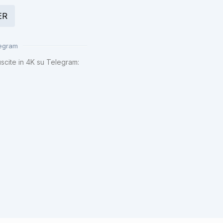
ER
legram
uscite in 4K su Telegram: