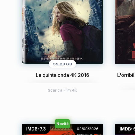
55.29 GB
La quinta onda 4K 2016
L'orribi
Scarica Film 4K
Novità
IMDB: 7.3
IMDB: 
03/08/2026