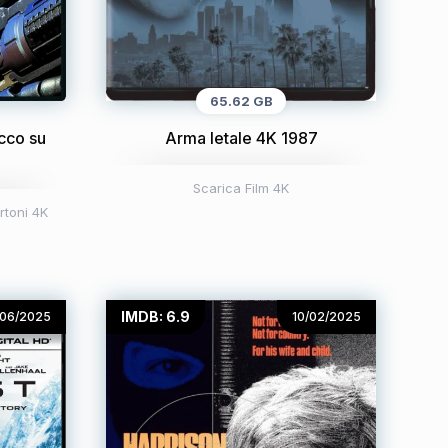
65.62 GB
cco su
Arma letale 4K 1987
Scarica Film 4K
rtoni 4K
IMDB: 6.9
/06/2025
10/02/2025