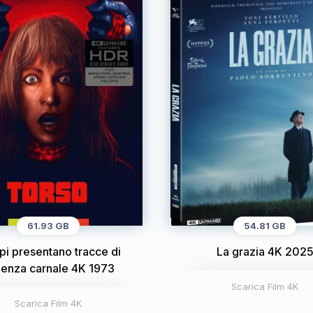
61.93 GB
54.81 GB
rpi presentano tracce di
La grazia 4K 202
lenza carnale 4K 1973
Scarica Film 4K
Scarica Film 4K