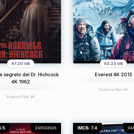
47.20 GB
63.23 GB
le segreto del Dr. Hichcock
Everest 4K 2015
4K 1962
Scarica Film 4K
Scarica Film 4K
6.5
IMDB: 7.4
23/03/2025
04