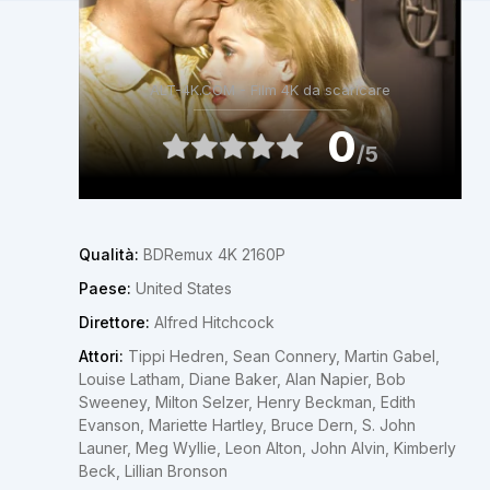
ALT-4K.COM - Film 4K da scaricare
0
/5
Qualità:
BDRemux 4K 2160P
Paese:
United States
Direttore:
Alfred Hitchcock
Attori:
Tippi Hedren, Sean Connery, Martin Gabel,
Louise Latham, Diane Baker, Alan Napier, Bob
Sweeney, Milton Selzer, Henry Beckman, Edith
Evanson, Mariette Hartley, Bruce Dern, S. John
Launer, Meg Wyllie, Leon Alton, John Alvin, Kimberly
Beck, Lillian Bronson