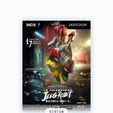
IMDB: 7
26/07/2026
57.91 GB