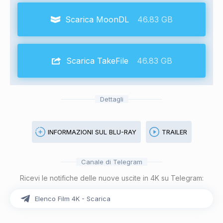
Scarica MoonDL
46.83 GB
Scarica TakeFile
46.83 GB
Dettagli
INFORMAZIONI SUL BLU-RAY
TRAILER
Canale di Telegram
Ricevi le notifiche delle nuove uscite in 4K su Telegram:
Elenco Film 4K - Scarica