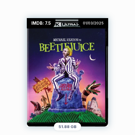
IMDB: 7.5
01/03/2025
51.88 GB