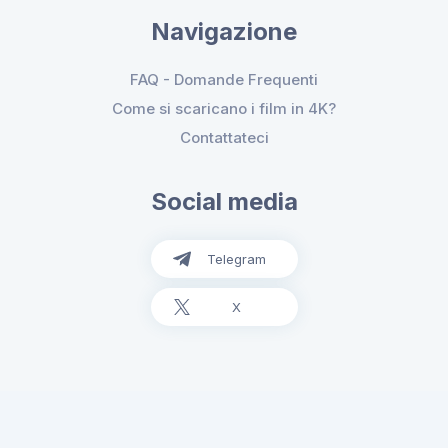
Navigazione
FAQ - Domande Frequenti
Come si scaricano i film in 4K?
Contattateci
Social media
Telegram
X