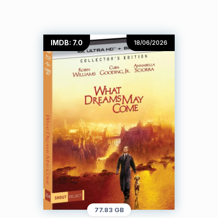
IMDB: 7.0
18/06/2026
77.83 GB