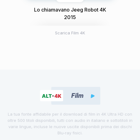
Lo chiamavano Jeeg Robot 4K
2015
Scarica Film 4K
La tua fonte affidabile per il download di film in 4K Ultra HD con
oltre 500 titoli disponibili, tutti con audio in italiano e sottotitoli in
varie lingue, incluse le nuove uscite disponibili prima dei dischi
Blu-ray fisici.