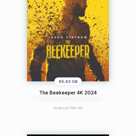
65.43 GB
The Beekeeper 4K 2024
Scarica Film 4K