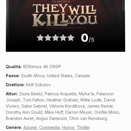
ALT-4K.COM - Film 4K da scaricare
0
/5
Qualità:
BDRemux 4K 2160P
Paese:
South Africa, United States, Canada
Direttore:
Kirill Sokolov
Attori:
Zazie Beetz, Patricia Arquette, Myha'la, Paterson
Joseph, Tom Felton, Heather Graham, Willie Ludik, David
Viviers, Gabe Gabriel, Viktoria Korotkova, James Remar,
Dorothy Ann Gould, Mike Huff, Darron Meyer, Orefile Moloi,
Brandon Auret, Angus Sampson, Chris van Rensburg
Genere:
Azione
,
Commedia
,
Horror
,
Thriller