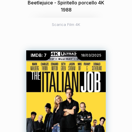
Beetlejuice - Spiritello porcello 4K
1988
Scarica Film 4K
IMDB: 7
18/03/2025