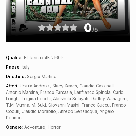
ALT-4K.COM - Film 4K da scaricare
0
/5
Qualità:
BDRemux 4K 2160P
Paese:
Italy
Direttore:
Sergio Martino
Attori:
Ursula Andress, Stacy Keach, Claudio Cassinelli,
Antonio Marsina, Franco Fantasia, Lanfranco Spinola, Carlo
Longhi, Luigina Rocchi, Akushula Selayah, Dudley Wanaguru,
T.M. Munna, M. Suki, Giovanni Masini, Franco Cuccu, Franco
Coduti, Claudio Morabito, Alfredo Senzacqua, Angelo
Pennoni
Genere:
Adventure
,
Horror