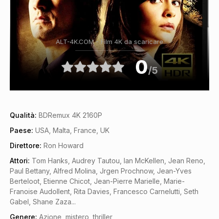
ALT-4K.COM - Film 4K da scaricare
0
/5
Qualità:
BDRemux 4K 2160P
Paese:
USA, Malta, France, UK
Direttore:
Ron Howard
Attori:
Tom Hanks, Audrey Tautou, Ian McKellen, Jean Reno,
Paul Bettany, Alfred Molina, Jrgen Prochnow, Jean-Yves
Berteloot, Etienne Chicot, Jean-Pierre Marielle, Marie-
Franoise Audollent, Rita Davies, Francesco Carnelutti, Seth
Gabel, Shane Zaza...
Genere:
Azione
,
mistero
,
thriller