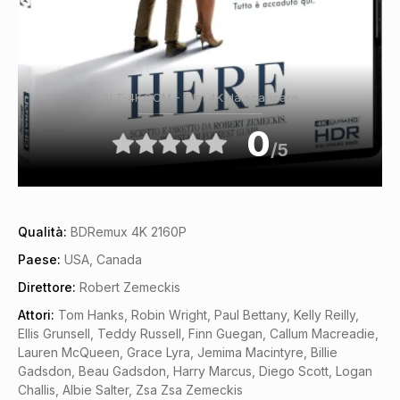
ALT-4K.COM - Film 4K da scaricare
0
/5
Qualità:
BDRemux 4K 2160P
Paese:
USA, Canada
Direttore:
Robert Zemeckis
Attori:
Tom Hanks, Robin Wright, Paul Bettany, Kelly Reilly,
Ellis Grunsell, Teddy Russell, Finn Guegan, Callum Macreadie,
Lauren McQueen, Grace Lyra, Jemima Macintyre, Billie
Gadsdon, Beau Gadsdon, Harry Marcus, Diego Scott, Logan
Challis, Albie Salter, Zsa Zsa Zemeckis